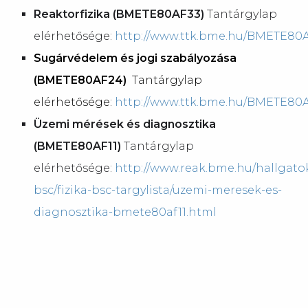
Reaktorfizika (BMETE80AF33)
Tantárgylap
elérhetősége:
http://www.ttk.bme.hu/BMETE80
Sugárvédelem és jogi szabályozása
(BMETE80AF24)
Tantárgylap
elérhetősége:
http://www.ttk.bme.hu/BMETE80
Üzemi mérések és diagnosztika
(BMETE80AF11)
Tantárgylap
elérhetősége:
http://www.reak.bme.hu/hallgatok
bsc/fizika-bsc-targylista/uzemi-meresek-es-
diagnosztika-bmete80af11.html