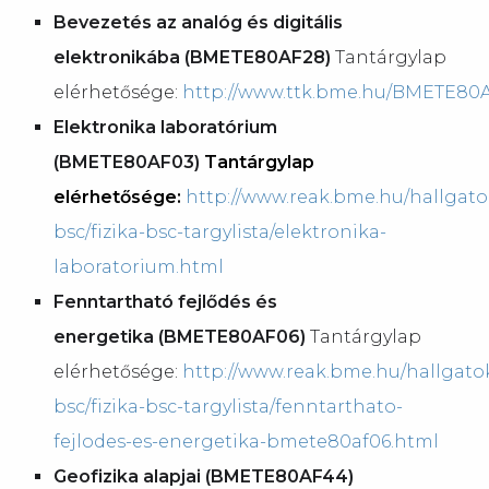
Bevezetés az analóg és digitális
elektronikába
(BMETE80AF28)
Tantárgylap
elérhetősége:
http://www.ttk.bme.hu/BMETE80
Elektronika laboratórium
(BMETE80AF03)
Tantárgylap
elérhetősége:
http://www.reak.bme.hu/hallgato
bsc/fizika-bsc-targylista/elektronika-
laboratorium.html
Fenntartható fejlődés és
energetika (BMETE80AF06)
Tantárgylap
elérhetősége:
http://www.reak.bme.hu/hallgatok
bsc/fizika-bsc-targylista/fenntarthato-
fejlodes-es-energetika-bmete80af06.html
Geofizika alapjai (BMETE80AF44)