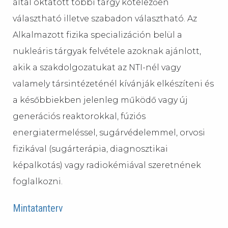
által oktatott többi tárgy kötelezően
választható illetve szabadon választható. Az
Alkalmazott fizika specializáción belül a
nukleáris tárgyak felvétele azoknak ajánlott,
akik a szakdolgozatukat az NTI-nél vagy
valamely társintézeténél kívánják elkészíteni és
a későbbiekben jelenleg működő vagy új
generációs reaktorokkal, fúziós
energiatermeléssel, sugárvédelemmel, orvosi
fizikával (sugárterápia, diagnosztikai
képalkotás) vagy radiokémiával szeretnének
foglalkozni.
Mintatanterv