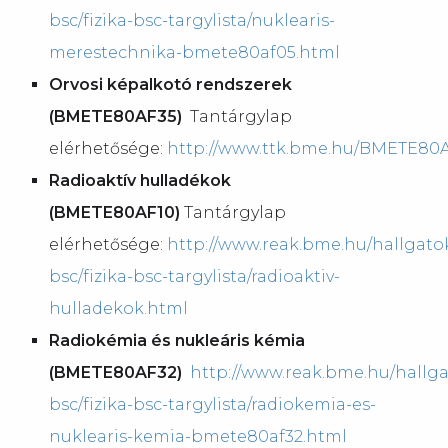
bsc/fizika-bsc-targylista/nuklearis-
merestechnika-bmete80af05.html
Orvosi képalkotó rendszerek
(BMETE80AF35)
Tantárgylap
elérhetősége:
http://www.ttk.bme.hu/BMETE80
Radioaktív hulladékok
(BMETE80AF10)
Tantárgylap
elérhetősége:
http://www.reak.bme.hu/hallgatok
bsc/fizika-bsc-targylista/radioaktiv-
hulladekok.html
Radiokémia és nukleáris kémia
(BMETE80AF32)
http://www.reak.bme.hu/hallga
bsc/fizika-bsc-targylista/radiokemia-es-
nuklearis-kemia-bmete80af32.html