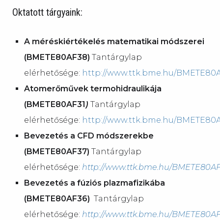
Oktatott tárgyaink:
A méréskiértékelés matematikai módszerei
(BMETE80AF38)
Tantárgylap
elérhetősége:
http://www.ttk.bme.hu/BMETE80
Atomerőművek termohidraulikája
(BMETE80AF31
)
Tantárgylap
elérhetősége:
http://www.ttk.bme.hu/BMETE80A
Bevezetés a CFD módszerekbe
(BMETE80AF37)
Tantárgylap
elérhetősége:
http://www.ttk.bme.hu/BMETE80A
Bevezetés a fúziós plazmafizikába
(BMETE80AF36)
Tantárgylap
elérhetősége:
http://www.ttk.bme.hu/BMETE80A