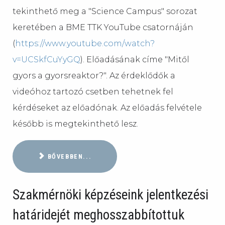
tekinthető meg a "Science Campus" sorozat
keretében a BME TTK YouTube csatornáján
(
https://www.youtube.com/watch?
v=UCSkfCuYyGQ
). Előadásának címe "Mitől
gyors a gyorsreaktor?". Az érdeklődők a
videóhoz tartozó csetben tehetnek fel
kérdéseket az előadónak. Az előadás felvétele
később is megtekinthető lesz.
BŐVEBBEN...
Szakmérnöki képzéseink jelentkezési
határidejét meghosszabbítottuk