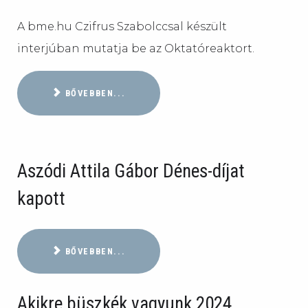
A bme.hu Czifrus Szabolccsal készült
interjúban mutatja be az Oktatóreaktort.
BŐVEBBEN...
Aszódi Attila Gábor Dénes-díjat
kapott
BŐVEBBEN...
Akikre büszkék vagyunk 2024