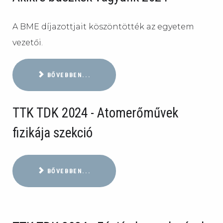
A BME díjazottjait köszöntötték az egyetem
vezetői.
BŐVEBBEN...
TTK TDK 2024 - Atomerőművek
fizikája szekció
BŐVEBBEN...