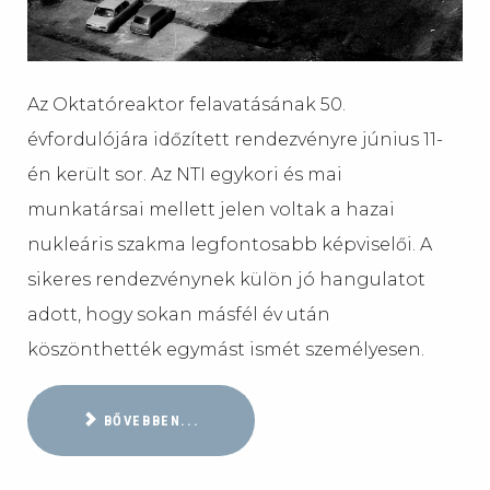
Az Oktatóreaktor felavatásának 50.
évfordulójára időzített rendezvényre június 11-
én került sor. Az NTI egykori és mai
munkatársai mellett jelen voltak a hazai
nukleáris szakma legfontosabb képviselői. A
sikeres rendezvénynek külön jó hangulatot
adott, hogy sokan másfél év után
köszönthették egymást ismét személyesen.
BŐVEBBEN...