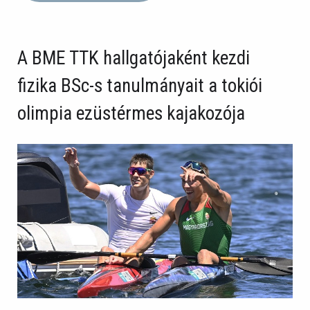
A BME TTK hallgatójaként kezdi
fizika BSc-s tanulmányait a tokiói
olimpia ezüstérmes kajakozója