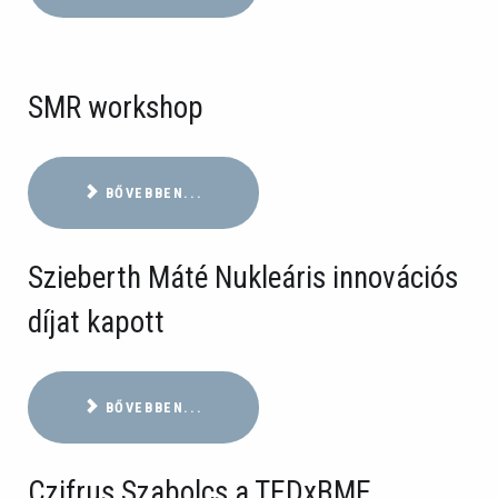
SMR workshop
BŐVEBBEN...
Szieberth Máté Nukleáris innovációs
díjat kapott
BŐVEBBEN...
Czifrus Szabolcs a TEDxBME