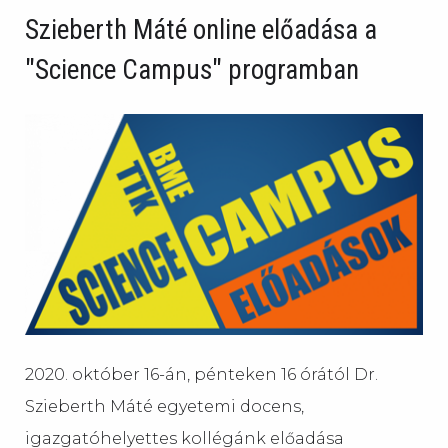
Szieberth Máté online előadása a
"Science Campus" programban
2020. október 16-án, pénteken 16 órától Dr.
Szieberth Máté egyetemi docens,
igazgatóhelyettes kollégánk előadása