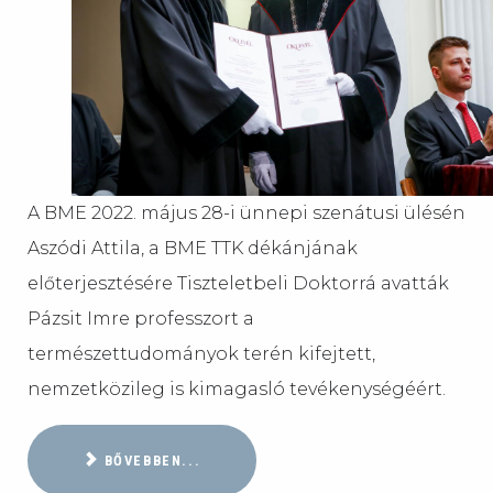
A BME 2022. május 28-i ünnepi szenátusi ülésén
Aszódi Attila, a BME TTK dékánjának
előterjesztésére Tiszteletbeli Doktorrá avatták
Pázsit Imre professzort a
természettudományok terén kifejtett,
nemzetközileg is kimagasló tevékenységéért.
BŐVEBBEN...