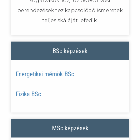
sugárzásokhoz, fúziós és orvosi
berendezésekhez kapcsolódó ismeretek
teljes skáláját lefedik.
BSc képzések
Energetikai mérnök BSc
Fizika BSc
MSc képzések