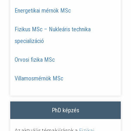
Energetikai mérnök MSc
Fizikus MSc – Nukleáris technika
specializáció
Orvosi fizika MSc
Villamosmérnök MSc
PhD képzés
Az aktuális témakiírások a
Fizikai