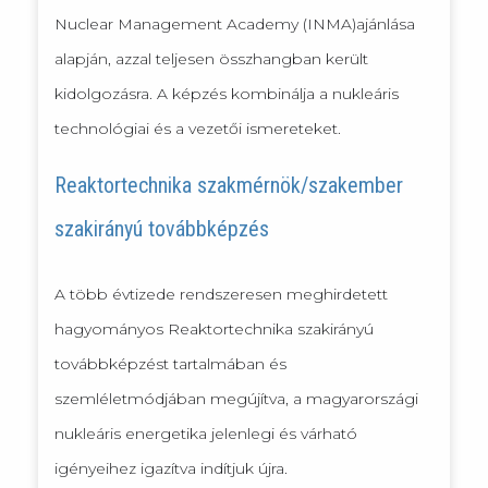
Nuclear Management Academy (INMA)ajánlása
alapján, azzal teljesen összhangban került
kidolgozásra. A képzés kombinálja a nukleáris
technológiai és a vezetői ismereteket.
Reaktortechnika szakmérnök/szakember
szakirányú továbbképzés
A több évtizede rendszeresen meghirdetett
hagyományos Reaktortechnika szakirányú
továbbképzést tartalmában és
szemléletmódjában megújítva, a magyarországi
nukleáris energetika jelenlegi és várható
igényeihez igazítva indítjuk újra.