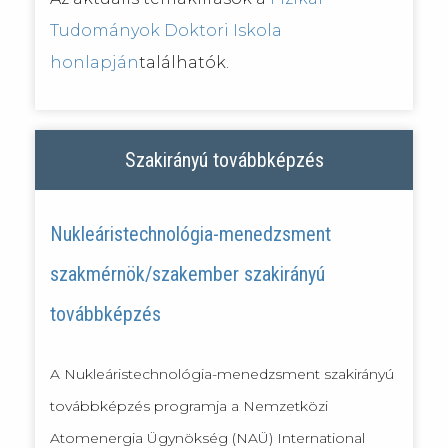
Tudományok Doktori Iskola
honlapján
találhatók.
Szakirányú továbbképzés
Nukleáristechnológia-menedzsment
szakmérnök/szakember szakirányú
továbbképzés
A Nukleáristechnológia-menedzsment szakirányú
továbbképzés programja a Nemzetközi
Atomenergia Ügynökség (NAÜ) International