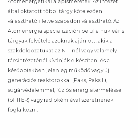
Atomenergetikai alapismeretek. Az Intézet
által oktatott többi tárgy kötelezően
választható illetve szabadon választható. Az
Atomenergia specializáción belül a nukleáris
tárgyak felvétele azoknak ajánlott, akik a
szakdolgozatukat az NTI-nél vagy valamely
társintézeténél kívánják elkészíteni és a
későbbiekben jelenleg működő vagy új
generációs reaktorokkal (Paks, Paks II),
sugárvédelemmel, fúziós energiatermeléssel
(pl. ITER) vagy radiokémiával szeretnének
foglalkozni.