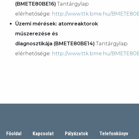
(BMETE80BE16)
Tantárgylap
elérhetősége:
http://www.ttk.bme.hu/BMETE80
Üzemi mérések: atomreaktorok
műszerezése és
diagnosztikája (BMETE80BE14)
Tantárgylap
elérhetősége:
http://www.ttk.bme.hu/BMETE80
Főoldal
Kapcsolat
Pályázatok
Telefonkönyv