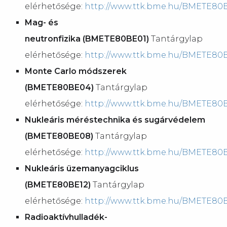
elérhetősége:
http://www.ttk.bme.hu/BMETE80
Mag- és
neutronfizika (BMETE80BE01)
Tantárgylap
elérhetősége:
http://www.ttk.bme.hu/BMETE80
Monte Carlo módszerek
(BMETE80BE04)
Tantárgylap
elérhetősége:
http://www.ttk.bme.hu/BMETE80
Nukleáris méréstechnika és sugárvédelem
(BMETE80BE08)
Tantárgylap
elérhetősége:
http://www.ttk.bme.hu/BMETE80
Nukleáris üzemanyagciklus
(BMETE80BE12)
Tantárgylap
elérhetősége:
http://www.ttk.bme.hu/BMETE80
Radioaktívhulladék-