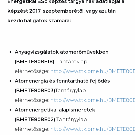
Energetikai BSc képzés tárgyainak adatlapjai a
képzést 2017. szeptemberétől, vagy azután
kezdő hallgatók számára:
Anyagvizsgálatok atomerőművekben
(BMETE80BE18)
Tantárgylap
elérhetősége:
http://www.ttk.bme.hu/BMETE80
Atomenergia és fenntartható fejlődés
(BMETE80BE03)
Tantárgylap
elérhetősége:
http://www.ttk.bme.hu/BMETE80
Atomenergetikai alapismeretek
(BMETE80BE02)
Tantárgylap
elérhetősége:
http://www.ttk.bme.hu/BMETE80