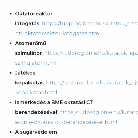
Oktatóreaktor
látogatás
:
https://tudprog.bme.hu/kutatok_ejs
nti-oktatoreaktor-latogatas.html
Atomerőmű
szimulátor
:
https://tudprog.bme.hu/kutatok_ej
szimulator.html
Játékos
képalkotás
:
https://tudprog.bme.hu/kutatok_ejs
kepalkotas.html
Ismerkedés a BME oktatási CT
berendezésével
:
https://tudprog.bme.hu/kutat
a-bme-oktatasi-ct-berendezesevel.html
A sugárvédelem