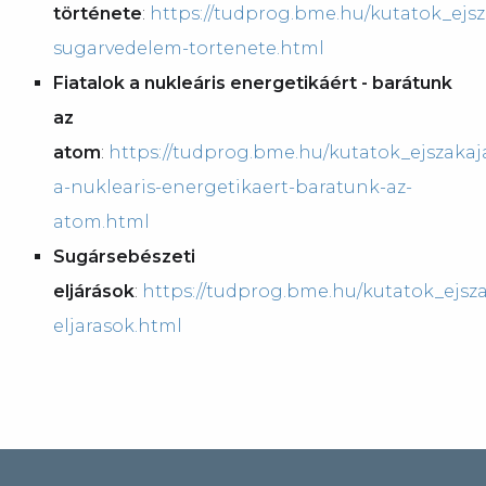
története
:
https://tudprog.bme.hu/kutatok_ejsz
sugarvedelem-tortenete.html
Fiatalok a nukleáris energetikáért - barátunk
az
atom
:
https://tudprog.bme.hu/kutatok_ejszakaja
a-nuklearis-energetikaert-baratunk-az-
atom.html
Sugársebészeti
eljárások
:
https://tudprog.bme.hu/kutatok_ejsza
eljarasok.html