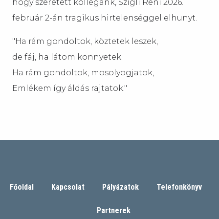
hogy szeretett kollégánk, Szigli Reni 2026.
február 2-án tragikus hirtelenséggel elhunyt.
"Ha rám gondoltok, köztetek leszek,
de fáj, ha látom könnyetek.
Ha rám gondoltok, mosolyogjatok,
Emlékem így áldás rajtatok."
Főoldal
Kapcsolat
Pályázatok
Telefonkönyv
Partnerek