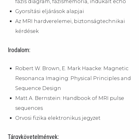
fázis diagram, fázismemória, indukált echo
Gyorsítási eljárások alapjai
Az MRI hardverelemei, biztonságtechnikai
kérdések
Irodalom:
Robert W. Brown, E. Mark Haacke: Magnetic
Resonanca Imaging: Physical Principles and
Sequence Design
Matt A. Bernstein: Handbook of MRI pulse
sequences
Orvosi fizika elektronikus jegyzet
Tárgykövetelmények: