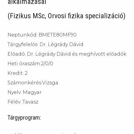
alkalmazásai
(Fizikus MSc, Orvosi fizika specializáció)
Neptunkód: BMETE80MF90
Tárgyfelelős: Dr. Légrády Dávid
Előadó: Dr. Légrády Dávid és meghívott előadók
Heti óraszám:2/0/0
Kredit: 2
Számonkérés:Vizsga
Nyelv: Magyar
Félév: Tavasz
Tárgyprogram: