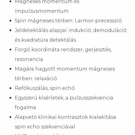
Mágneses momentum és
impulzusmomentum
Spin mágneses térben: Larmor-precesszió
Jeldetektálás alapjai: indukció, demoduláció
és kvadratúra detektálás
Forgó koordináta rendszer, gerjesztés,
rezonancia
Magára hagyott momentum mágneses
térben: relaxáció
Refókuszálás, spin echó
Egyszerű kísérletek, a pulzusszekvencia
fogalma
Alapvető klinikai kontrasztok kialakítása
spin echo szekvenciával