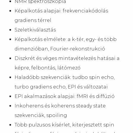
NMR spektroszkópia
Képalkotás alapjai: frekvenciakódolás
gradiens térrel
Szeletkiválasztás
Képalkotás elmélete: a k-tér, egy- és több
dimenzióban, Fourier-rekonstrukció
Diszkrét és véges mintavételezés hatásai a
képre, felbontás, látómező
Haladóbb szekvenciák: tudbo spin echo,
turbo gradiens echo, EPI és változatai
EPI akalmazások alapjai: fMRI és diffúzió
Inkoherens és koherens steady state
szekvenciák, spoiling
Több pulzusos kísérlet, kiterjesztett spin