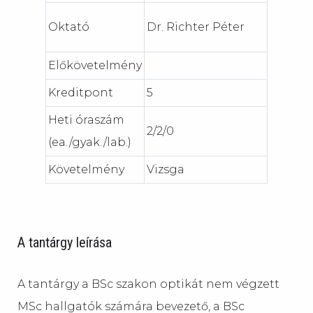
Oktató
Dr. Richter Péter
Előkövetelmény
Kreditpont
5
Heti óraszám
2/2/0
(ea./gyak./lab.)
Követelmény
Vizsga
A tantárgy leírása
A tantárgy a BSc szakon optikát nem végzett
MSc hallgatók számára bevezető, a BSc