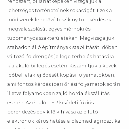
rendszert, pillanatképeken vizsgáljuk a
lehetséges történeteinek sokaságát. Ezek a
módszerek lehetővé teszik nyitott kérdések
megválaszolását egyes mérnöki és
tudományos szakterületeken. Megvizsgáljuk
szabadon álló építmények stabilitását időben
változó, földrengés jellegű terhelés hatására
kialakuló billegés esetén. Kiszámítjuk a kövek
időbeli alakfejlődését kopási folyamatokban,
ami fontos kérdés ipari őrlési folyamatok során,
illetve folyamokban zajló hordalékszállítás
esetén. Az épülő ITER kísérleti fúziós
berendezés egyik fő kihívása az elfutó
elektronok káros hatása a plazmadiagnosztikai