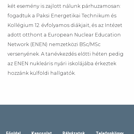
két esemény is zajlott nálunk párhuzamosan:
fogadtuk a Paksi Energetikai Technikum és
Kollégium 12. évfolyamos diákjait, és az Intézet
adott otthont a European Nuclear Education
Network (ENEN) nemzetközi BSc/MSc
versenyének. A tanévkezdés előtti héten pedig
az ENEN nukleáris nyári iskolájába érkeztek
hozzánk külföldi hallgatók.
Főoldal
Kapcsolat
Pályázatok
Telefonkönyv