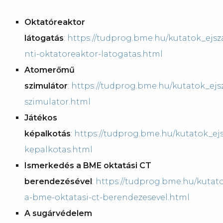
Oktatóreaktor
látogatás
:
https://tudprog.bme.hu/kutatok_ejs
nti-oktatoreaktor-latogatas.html
Atomerőmű
szimulátor
:
https://tudprog.bme.hu/kutatok_ej
szimulator.html
Játékos
képalkotás
:
https://tudprog.bme.hu/kutatok_ejs
kepalkotas.html
Ismerkedés a BME oktatási CT
berendezésével
:
https://tudprog.bme.hu/kutat
a-bme-oktatasi-ct-berendezesevel.html
A sugárvédelem