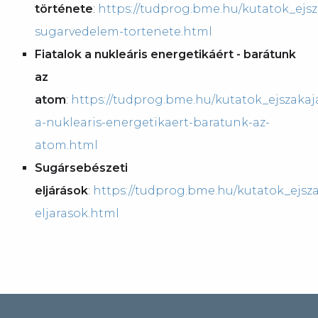
története
:
https://tudprog.bme.hu/kutatok_ejsz
sugarvedelem-tortenete.html
Fiatalok a nukleáris energetikáért - barátunk
az
atom
:
https://tudprog.bme.hu/kutatok_ejszakaja
a-nuklearis-energetikaert-baratunk-az-
atom.html
Sugársebészeti
eljárások
:
https://tudprog.bme.hu/kutatok_ejsza
eljarasok.html