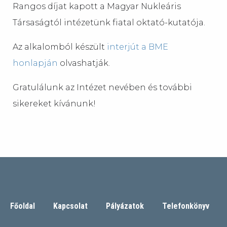
Rangos díjat kapott a Magyar Nukleáris
Társaságtól intézetünk fiatal oktató-kutatója.
Az alkalomból készült
interjút a BME
honlapján
olvashatják.
Gratulálunk az Intézet nevében és további
sikereket kívánunk!
Főoldal
Kapcsolat
Pályázatok
Telefonkönyv