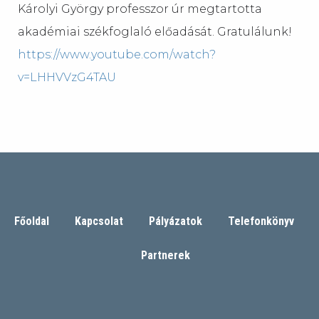
Károlyi György professzor úr megtartotta
akadémiai székfoglaló előadását. Gratulálunk!
https://www.youtube.com/watch?
v=LHHVVzG4TAU
Főoldal
Kapcsolat
Pályázatok
Telefonkönyv
Partnerek