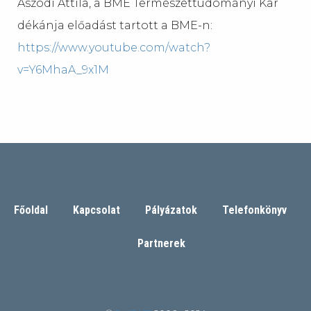
Aszódi Attila, a BME Természettudományi Kar
dékánja előadást tartott a BME-n:
https://www.youtube.com/watch?
v=Y6MhaA_9x1M
Főoldal
Kapcsolat
Pályázatok
Telefonkönyv
Partnerek